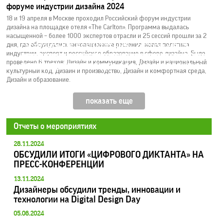
форуме индустрии дизайна 2024
18 и 19 апреля в Москве проходил Российский форум индустрии
дизайна на площадке отеля «The Carlton». Программа выдалась
насыщенной – более 1000 экспертов отрасли и 25 сессий прошли за 2
дня, где обсуждались инновационные решения, новая политика
ГАСТРОНОМИЯ ВПЕЧАТЛЕНИЙ: «ОСТРОВ МЕЧТЫ»
индустрии, экспорт и российское образование в сфере дизайна. Было
ОПУБЛИКОВАНА ДЕЛОВАЯ ПРОГРАММА ШЕСТОГО
ОТКРЫВАЕТ БОЛЕЕ 30 НОВЫХ ПРОСТРАНСТВ F&B В
МСП НАРАСТИЛИ ЗАЁМНОЕ ФИНАНСИРОВАНИЕ ДО
РОССТАНДАРТ ВВОДИТ ГОСТ ПО УПРАВЛЕНИЮ
ТАТАРСТАН ВОШЁЛ В ТОП-4 РЕГИОНОВ ПО ОБЪЁМУ
проведено 6 треков: Дизайн и коммуникация, Дизайн и национальный
ФОРУМА «СИЛЬНЫЕ ИДЕИ ДЛЯ НОВОГО ВРЕМЕНИ»
УЛИЧНОЙ ЧАСТИ ПАРКА
112 МЛРД РУБЛЕЙ
ПЕРСОНАЛОМ
ГОСПОДДЕРЖКИ БИЗНЕСА
культурный код, Дизайн и производство, Дизайн и комфортная среда,
Дизайн и образование.
показать еще
Отчеты о мероприятиях
28.11.2024
ОБСУДИЛИ ИТОГИ «ЦИФРОВОГО ДИКТАНТА» НА
ПРЕСС-КОНФЕРЕНЦИИ
13.11.2024
Дизайнеры обсудили тренды, инновации и
технологии на Digital Design Day
05.06.2024