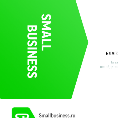
БЛАГ
На в
перейдите 