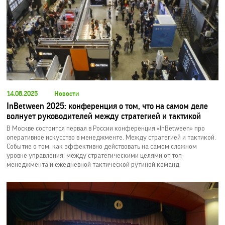
14.08.2025
Новости
InBetween 2025: конференция о том, что на самом деле
волнует руководителей между стратегией и тактикой
В Москве состоится первая в России конференция «InBetween» про
оперативное искусство в менеджменте. Между стратегией и тактикой.
Событие о том, как эффективно действовать на самом сложном
уровне управления: между стратегическими целями от топ-
менеджмента и ежедневной тактической рутиной команд.