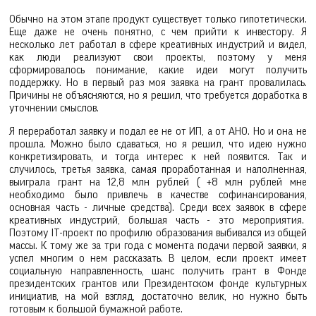
Обычно на этом этапе продукт существует только гипотетически.
Еще даже не очень понятно, с чем прийти к инвестору. Я
несколько лет работал в сфере креативных индустрий и видел,
как люди реализуют свои проекты, поэтому у меня
сформировалось понимание, какие идеи могут получить
поддержку. Но в первый раз моя заявка на грант провалилась.
Причины не объясняются, но я решил, что требуется доработка в
уточнении смыслов.
Я переработал заявку и подал ее не от ИП, а от АНО. Но и она не
прошла. Можно было сдаваться, но я решил, что идею нужно
конкретизировать, и тогда интерес к ней появится. Так и
случилось, третья заявка, самая проработанная и наполненная,
выиграла грант на 12,8 млн рублей ( +8 млн рублей мне
необходимо было привлечь в качестве софинансирования,
основная часть - личные средства). Среди всех заявок в сфере
креативных индустрий, большая часть - это мероприятия.
Поэтому IT-проект по профилю образования выбивался из общей
массы. К тому же за три года с момента подачи первой заявки, я
успел многим о нем рассказать. В целом, если проект имеет
социальную направленность, шанс получить грант в Фонде
президентских грантов или Президентском фонде культурных
инициатив, на мой взгляд, достаточно велик, но нужно быть
готовым к большой бумажной работе.