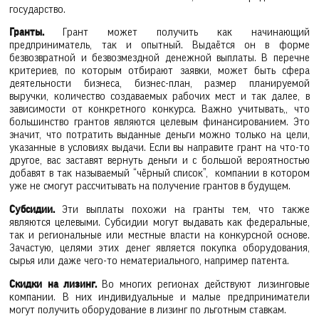
государство.
Гранты.
Грант может получить как начинающий
предприниматель, так и опытный. Выдаётся он в форме
безвозвратной и безвозмездной денежной выплаты. В перечне
критериев, по которым отбирают заявки, может быть сфера
деятельности бизнеса, бизнес-план, размер планируемой
выручки, количество создаваемых рабочих мест и так далее, в
зависимости от конкретного конкурса. Важно учитывать,, что
большинство грантов являются целевым финансированием. Это
значит, что потратить выданные деньги можно только на цели,
указанные в условиях выдачи. Если вы направите грант на что-то
другое, вас заставят вернуть деньги и с большой вероятностью
добавят в так называемый “чёрный список”, компании в котором
уже не смогут рассчитывать на получение грантов в будущем.
Субсидии.
Эти выплаты похожи на гранты тем, что также
являются целевыми. Субсидии могут выдавать как федеральные,
так и региональные или местные власти на конкурсной основе.
Зачастую, целями этих денег является покупка оборудования,
сырья или даже чего-то нематериального, например патента.
Скидки на лизинг.
Во многих регионах действуют лизинговые
компании. В них индивидуальные и малые предприниматели
могут получить оборудование в лизинг по льготным ставкам.