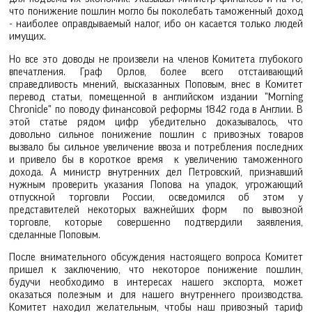
что понижение пошлин могло бы поколебать таможенный доход
- наиболее оправдываемый налог, ибо он касается только людей
имущих.
Но все это доводы не произвели на членов Комитета глубокого
впечатления. Граф Орлов, более всего отстаивающий
справедливость мнений, высказанных Поповым, внес в Комитет
перевод статьи, помещенной в английском издании "Morning
Chronicle" по поводу финансовой реформы 1842 года в Англии. В
этой статье рядом цифр убедительно доказывалось, что
довольно сильное понижение пошлин с привозных товаров
вызвало бы сильное увеличение ввоза и потребления последних
и привело бы в короткое время к увеличению таможенного
дохода. А министр внутренних дел Петровский, признавший
нужным проверить указания Попова на упадок, угрожающий
отпускной торговли России, осведомился об этом у
представителей некоторых важнейших форм по вывозной
торговле, которые совершенно подтвердили заявления,
сделанные Поповым.
После внимательного обсуждения настоящего вопроса Комитет
пришел к заключению, что некоторое понижение пошлин,
будучи необходимо в интересах нашего экспорта, может
оказаться полезным и для нашего внутреннего производства.
Комитет находил желательным, чтобы наш привозный тариф