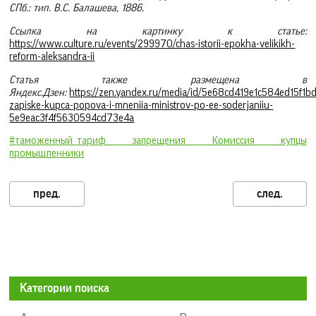
СПб.: тип. В.С. Балашева, 1886.
Ссылка на картинку к статье:
https://www.culture.ru/events/299970/chas-istorii-epokha-velikikh-
reform-aleksandra-ii
Статья также размещена в
Яндекс.Дзен:
https://zen.yandex.ru/media/id/5e68cd419e1c584ed15f1b
zapiske-kupca-popova-i-mneniia-ministrov-po-ee-soderjaniiu-
5e9eac3f4f5630594cd73e4a
#таможенный_тариф запрещения Комиссия купцы
промышленники
Категории поиска