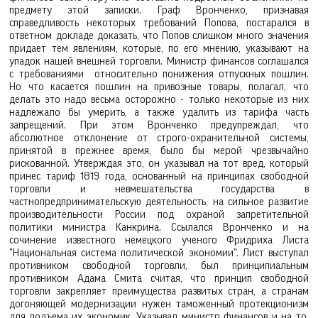
предмету этой записки. Граф Вронченко, признавая
справедливость некоторых требований Попова, постарался в
ответном докладе доказать, что Попов слишком много значения
придает тем явлениям, которые, по его мнению, указывают на
упадок нашей внешней торговли. Министр финансов соглашался
с требованиями относительно понижения отпускных пошлин.
Но что касается пошлин на привозные товары, полагал, что
делать это надо весьма осторожно - только некоторые из них
надлежало бы умерить, а также удалить из тарифа часть
запрещений. При этом Вронченко предупреждал, что
абсолютное отклонение от строго-охранительной системы,
принятой в прежнее время, было бы мерой чрезвычайно
рискованной. Утверждая это, он указывал на тот вред, который
принес тариф 1819 года, основанный на принципах свободной
торговли и невмешательства государства в
частнопредпринимательскую деятельность, на сильное развитие
производительности России под охраной запретительной
политики министра Канкрина. Ссылался Вронченко и на
сочинение известного немецкого ученого Фридриха Листа
"Национальная система политической экономии". Лист выступал
противником свободной торговли, был принципиальным
противником Адама Смита считая, что принцип свободной
торговли закрепляет преимущества развитых стран, а странам
догоняющей модернизации нужен таможенный протекционизм
для подъема их экономик. Указывал министр финансов и на то,