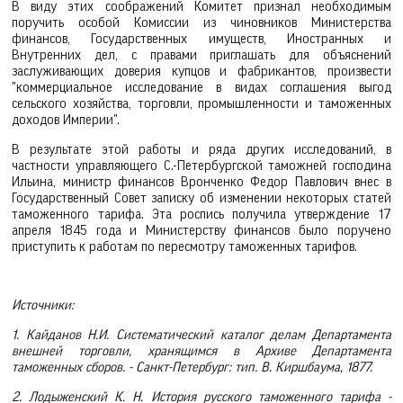
В виду этих соображений Комитет признал необходимым
поручить особой Комиссии из чиновников Министерства
финансов, Государственных имуществ, Иностранных и
Внутренних дел, с правами приглашать для объяснений
заслуживающих доверия купцов и фабрикантов, произвести
"коммерциальное исследование в видах соглашения выгод
сельского хозяйства, торговли, промышленности и таможенных
доходов Империи".
В результате этой работы и ряда других исследований, в
частности управляющего С.-Петербургской таможней господина
Ильина, министр финансов Вронченко Федор Павлович внес в
Государственный Совет записку об изменении некоторых статей
таможенного тарифа. Эта роспись получила утверждение 17
апреля 1845 года и Министерству финансов было поручено
приступить к работам по пересмотру таможенных тарифов.
Источники:
1. Кайданов Н.И. Систематический каталог делам Департамента
внешней торговли, хранящимся в Архиве Департамента
таможенных сборов. - Санкт-Петербург: тип. В. Киршбаума, 1877.
2. Лодыженский К. Н. История русского таможенного тарифа -