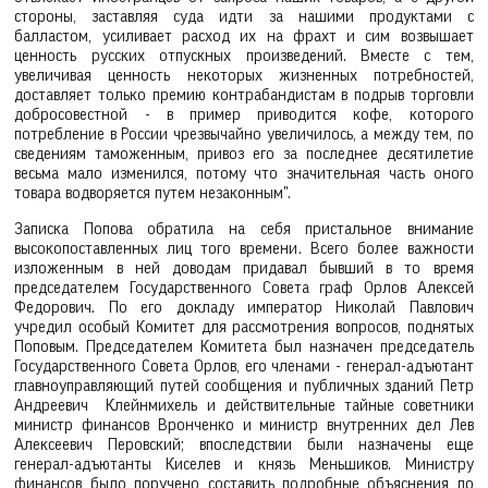
стороны, заставляя суда идти за нашими продуктами с
балластом, усиливает расход их на фрахт и сим возвышает
ценность русских отпускных произведений. Вместе с тем,
увеличивая ценность некоторых жизненных потребностей,
доставляет только премию контрабандистам в подрыв торговли
добросовестной - в пример приводится кофе, которого
потребление в России чрезвычайно увеличилось, а между тем, по
сведениям таможенным, привоз его за последнее десятилетие
весьма мало изменился, потому что значительная часть оного
товара водворяется путем незаконным".
Записка Попова обратила на себя пристальное внимание
высокопоставленных лиц того времени. Всего более важности
изложенным в ней доводам придавал бывший в то время
председателем Государственного Совета граф Орлов Алексей
Федорович. По его докладу император Николай Павлович
учредил особый Комитет для рассмотрения вопросов, поднятых
Поповым. Председателем Комитета был назначен председатель
Государственного Совета Орлов, его членами - генерал-адъютант
главноуправляющий путей сообщения и публичных зданий Петр
Андреевич Клейнмихель и действительные тайные советники
министр финансов Вронченко и министр внутренних дел Лев
Алексеевич Перовский; впоследствии были назначены еще
генерал-адъютанты Киселев и князь Меньшиков. Министру
финансов было поручено составить подробные объяснения по