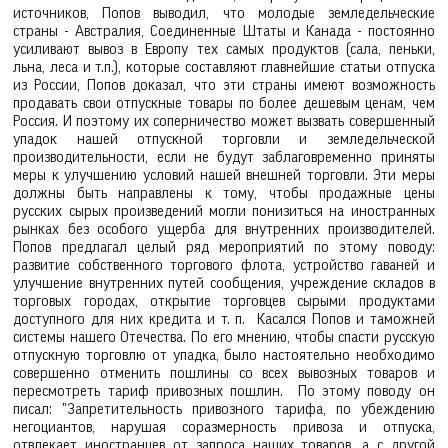
источников, Попов выводил, что молодые земледельческие
страны - Австралия, Соединенные Штаты и Канада - постоянно
усиливают вывоз в Европу тех самых продуктов (сала, пеньки,
льна, леса и т.п.), которые составляют главнейшие статьи отпуска
из России, Попов доказал, что эти страны имеют возможность
продавать свои отпускные товары по более дешевым ценам, чем
Россия. И поэтому их соперничество может вызвать совершенный
упадок нашей отпускной торговли и земледельческой
производительности, если не будут заблаговременно приняты
меры к улучшению условий нашей внешней торговли. Эти меры
должны быть направлены к тому, чтобы продажные цены
русских сырых произведений могли понизиться на иностранных
рынках без особого ущерба для внутренних производителей.
Попов предлагал целый ряд мероприятий по этому поводу:
развитие собственного торгового флота, устройство гаваней и
улучшение внутренних путей сообщения, учреждение складов в
торговых городах, открытие торговцев сырыми продуктами
доступного для них кредита и т. п. Касался Попов и таможней
системы нашего Отечества. По его мнению, чтобы спасти русскую
отпускную торговлю от упадка, было настоятельно необходимо
совершенно отменить пошлины со всех вывозных товаров и
пересмотреть тариф привозных пошлин. По этому поводу он
писал: "Запретительность привозного тарифа, по убеждению
негоциантов, нарушая соразмерность привоза и отпуска,
отвлекает иностранцев от запроса наших товаров, а с другой