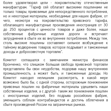
более удовлетворял цели - покровительству отечественным
мануфактурам. "Тариф сей облагает высокими пошлинами не
только товары, привозимые для непосредственного потребления,
но и некоторые материалы, необходимые для наших фабрик, от
чего, несмотря на покровительство привозного тарифа,
облагающего мануфактурные произведения иностранцев от 30
до 250 процентов с ценности товаров и даже более, наши
собственные фабричные изделия дороги и встречают
затруднения в сбыте их во внутреннее потребление. Между тем,
столь высокие пошлины составляют сильное возбуждение к
тайному водворению товаров, которое подрывает и таможенные
доходы и добросовестную торговлю".
Комитет соглашался с замечанием министра финансов
Вронченко, что слишком большая свобода привозной торговли
представляла бы свои неудобства, подорвав нашу внутреннюю
промышленность, а может быть, и таможенные доходы. Но
Комитет находил нелишним рассмотреть, в какой мере
возможно было бы, с одной стороны, осторожным понижением
привозных пошлин на фабричные материалы удешевить наши
собственные изделия, а с другой- таким же понижением пошлин
с иностранных изделий, без подрыва российских фабрик,
уменьшить соблазн контрабандистов и достичь облегчения в
сбыте произведений России на заграничных рынках.