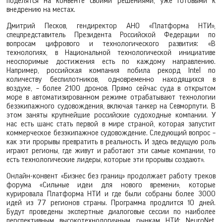
поделятся на конвенте своими решениями, уже готовыми к
внедрению на местах.
Дмитрий Песков, гендиректор АНО «Платформа НТИ»,
спецпредставитель Президента Российской Федерации по
вопросам цифрового и технологического развития: «В
технологиях, в Национальной технологической инициативе
неоспоримые достижения есть по каждому направлению.
Например, российская компания побила рекорд Intel по
количеству беспилотников, одновременно находящихся в
воздухе, – более 2100 дронов. Прямо сейчас суда в открытом
море в автоматизированном режиме отрабатывают технологии
безэкипажного судовождения, включая танкер на Севморпути. В
этом заняты крупнейшие российские судоходные компании. У
нас есть шанс стать первой в мире страной, которая запустит
коммерческое безэкипажное судовождение. Следующий вопрос –
как эти прорывы превратить в реальность. И здесь ведущую роль
играют регионы, где живут и работают эти самые компании, то
есть технологические лидеры, которые эти прорывы создают».
Онлайн-конвент «Бизнес без границ» продолжает работу треков
форума «Сильные идеи для нового времени», которые
курировала Платформа НТИ и где были собраны более 3000
идей из 77 регионов страны. Программа продлится 10 дней.
Будут проведены экспертные диалоговые сессии по наиболее
перспективным высокотехнологичным рынкам НТИ: NeuroNet,