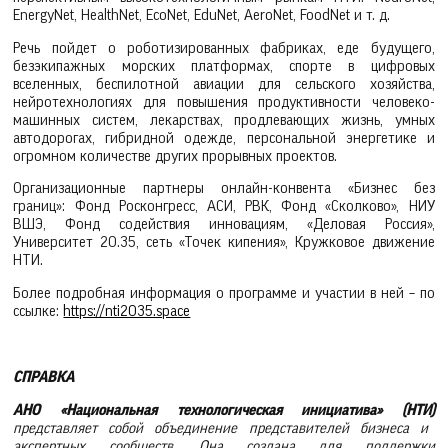
EnergyNet, HealthNet, EcoNet, EduNet, AeroNet, FoodNet и т. д.
Речь пойдет о роботизированных фабриках, еде будущего,
безэкипажных морских платформах, спорте в цифровых
вселенных, беспилотной авиации для сельского хозяйства,
нейротехнологиях для повышения продуктивности человеко-
машинных систем, лекарствах, продлевающих жизнь, умных
автодорогах, гибридной одежде, персональной энергетике и
огромном количестве других прорывных проектов.
Организационные партнеры онлайн-конвента «Бизнес без
границ»: Фонд Росконгресс, АСИ, РВК, Фонд «Сколково», НИУ
ВШЭ, Фонд содействия инновациям, «Деловая Россия»,
Университет 20.35, сеть «Точек кипения», Кружковое движение
НТИ.
Более подробная информация о программе и участии в ней – по
ссылке:
https://nti2035.space
СПРАВКА
АНО «Национальная технологическая инициатива» (НТИ)
представляет собой объединение представителей бизнеса и
экспертных сообществ. Она создана для поддержки