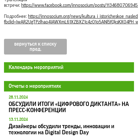
встречи:
https://www.facebook.com/innosocium/posts/113468070694
Подробнее:
https://innosocium.org/news/kultura_i_istoricheskoe_nasled
fbclid=IwAR2UgTPzlhao4IAWXmL61XZBXZ1c4z01o5ANl5fQksKXO4PH_
вернуться к списку
Календарь мероприятий
Отчеты о мероприятиях
28.11.2024
ОБСУДИЛИ ИТОГИ «ЦИФРОВОГО ДИКТАНТА» НА
ПРЕСС-КОНФЕРЕНЦИИ
13.11.2024
Дизайнеры обсудили тренды, инновации и
технологии на Digital Design Day