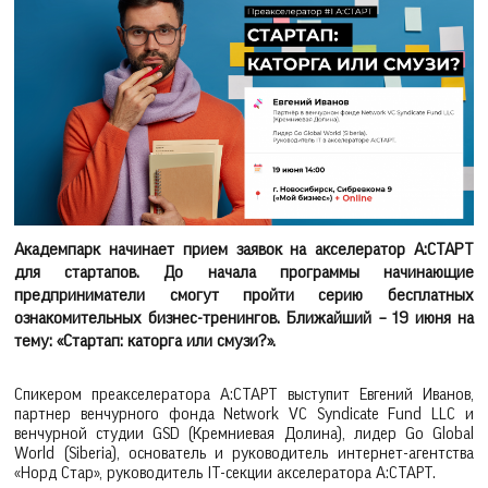
Академпарк начинает прием заявок на акселератор А:СТАРТ
для стартапов. До начала программы начинающие
предприниматели смогут пройти серию бесплатных
ознакомительных бизнес-тренингов. Ближайший – 19 июня на
тему: «Стартап: каторга или смузи?».
Спикером преакселератора А:СТАРТ выступит Евгений Иванов,
партнер венчурного фонда Network VC Syndicate Fund LLC и
венчурной студии GSD (Кремниевая Долина), лидер Go Global
World (Siberia), основатель и руководитель интернет-агентства
«Норд Стар», руководитель IT-секции акселератора А:СТАРТ.