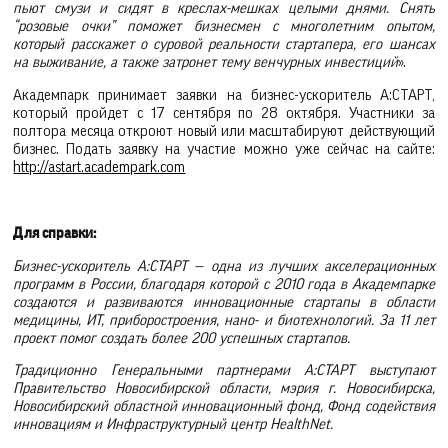
пьют смузи и сидят в креслах-мешках целыми днями. Снять
“розовые очки” поможет бизнесмен с многолетним опытом,
который расскажет о суровой реальности стартапера, его шансах
на выживание, а также затронет тему венчурных инвестиций
».
Академпарк принимает заявки на бизнес-ускоритель А:СТАРТ,
который пройдет с 17 сентября по 28 октября. Участники за
полтора месяца откроют новый или масштабируют действующий
бизнес. Подать заявку на участие можно уже сейчас на сайте:
http://astart.academpark.com
Для справки:
Бизнес-ускоритель А:СТАРТ — одна из лучших акселерационных
программ в России, благодаря которой с 2010 года в Академпарке
создаются и развиваются инновационные стартапы в области
медицины, ИТ, приборостроения, нано- и биотехнологий. За 11 лет
проект помог создать более 200 успешных стартапов.
Традиционно Генеральными партнерами А:СТАРТ выступают
Правительство Новосибирской области, мэрия г. Новосибирска,
Новосибирский областной инновационный фонд, Фонд содействия
инновациям и Инфраструктурный центр HealthNet.