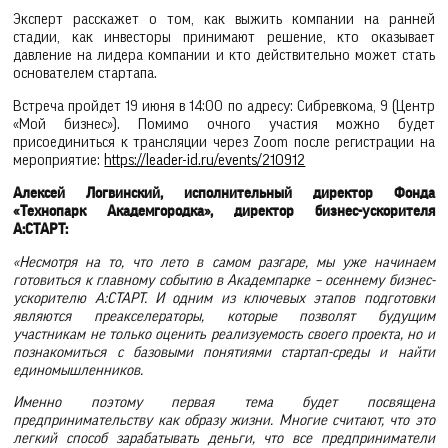
Эксперт расскажет о том, как выжить компании на ранней
стадии, как инвесторы принимают решение, кто оказывает
давление на лидера компании и кто действительно может стать
основателем стартапа.
Встреча пройдет 19 июня в 14:00 по адресу: Сибревкома, 9 (Центр
«Мой бизнес»). Помимо очного участия можно будет
присоединиться к трансляции через Zoom после регистрации на
мероприятие:
https://leader-id.ru/events/210912
Алексей Логвинский, исполнительный директор Фонда
«Технопарк Академгородка», директор бизнес-ускорителя
А:СТАРТ:
«Несмотря на то, что лето в самом разгаре, мы уже начинаем
готовиться к главному событию в Академпарке – осеннему бизнес-
ускорителю А:СТАРТ. И одним из ключевых этапов подготовки
являются преакселераторы, которые позволят будущим
участникам не только оценить реализуемость своего проекта, но и
познакомиться с базовыми понятиями стартап-среды и найти
единомышленников.
Именно поэтому первая тема будет посвящена
предпринимательству как образу жизни. Многие считают, что это
легкий способ зарабатывать деньги, что все предприниматели