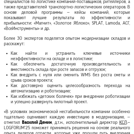
специалистов по логистике компаний-поставщиков, ритейлеров, а
также представителей транспортно-логистических операторов. В
основе деловой программы — кейсы компаний, которые
показывают лучшие результаты по эффективности и
прибыльности: «Магнит», «Золотое Яблоко», SPLAT, Lamoda, АСГ,
«ВсеИнструменты» и др.
Более 30 экспертов поделятся опытом модернизации складов и
расскажут:
Как найти и устранить ключевые источники
неэффективности на складе и в логистике;
Как обеспечить достаточную производительность и
вместимость склада при росте запасов и отгрузок;
Как внедрить с нуля или сменить WMS без роста сметы и
срыва сроков проекта;
Как достоверно оценить целесообразность перехода на
автоматизацию и роботизацию;
Как избежать «детских болячек» при внедрении роботизации
и успешно развернуть пилотный проект.
«В условиях экономической нестабильности компании особенно
тщательно оценивают каждую инвестицию в модернизацию, —
отметил
Василий Демин
, д.т.н., исполнительный директор
КСЛ
.
—
LOGFORUM'25 поможет принимать решения на основе реального
опыта лидеров отрасли, которые уже прошли путь внедрения