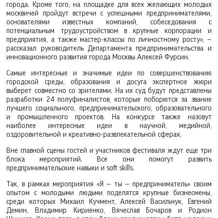
города. Кроме того, на площадке для всех желающих молодых
москвичей пройдут встречи с успешными предпринимателями,
основателями известных компаний, собеседования с
потенциальным трудоустройством в крупные корпорации и
предприятия, а также мастер-классы по личностному росту», —
рассказал руководитель Департамента предпринимательства и
инновационного развития города Москвы Алексей Фурсин.
Самые интересные и значимые идеи по совершенствованию
городской среды, образования и досуга экспертное жюри
выберет совместно со зрителями. На их суд будут представлены
разработки 24 полуфиналистов, которые поборются за звание
лучшего социального, предпринимательского, образовательного
и промышленного проектов. На конкурсе также назовут
наиболее интересные идеи в научной, медийной,
оздоровительной и креативно-развлекательной сферах.
Вне главной сцены гостей и участников фестиваля ждут еще три
блока мероприятий. Все они помогут развить
предпринимательские навыки и soft skills.
Так, в рамках мероприятия «Я — ты — предприниматель» своим
опытом с молодыми людьми поделятся крупные бизнесмены,
среди которых Михаил Кучмент, Алексей Васильчук, Евгений
Демин, Владимир Кириенко, Вячеслав Бочаров и Родион