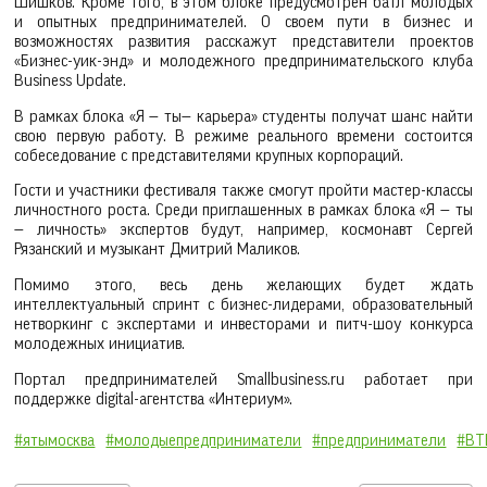
Шишков. Кроме того, в этом блоке предусмотрен батл молодых
и опытных предпринимателей. О своем пути в бизнес и
возможностях развития расскажут представители проектов
«Бизнес-уик-энд» и молодежного предпринимательского клуба
Business Update.
В рамках блока «Я — ты— карьера» студенты получат шанс найти
свою первую работу. В режиме реального времени состоится
собеседование с представителями крупных корпораций.
Гости и участники фестиваля также смогут пройти мастер-классы
личностного роста. Среди приглашенных в рамках блока «Я — ты
— личность» экспертов будут, например, космонавт Сергей
Рязанский и музыкант Дмитрий Маликов.
Помимо этого, весь день желающих будет ждать
интеллектуальный спринт с бизнес-лидерами, образовательный
нетворкинг с экспертами и инвесторами и питч-шоу конкурса
молодежных инициатив.
Портал предпринимателей Smallbusiness.ru работает при
поддержке digital-агентства «Интериум».
#ятымосква
#молодыепредприниматели
#предприниматели
#ВТ