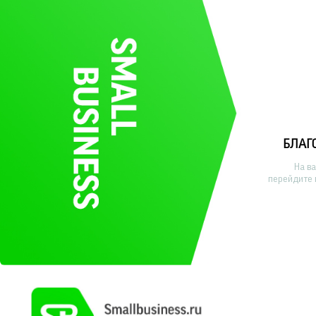
БЛАГ
На в
перейдите 