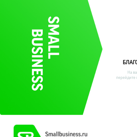
БЛАГ
На в
перейдите 