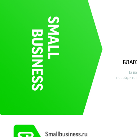
БЛАГ
На в
перейдите 