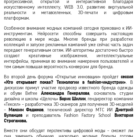
прогрессивной, открытой и интерактивной благодаря
искусственному интеллекту, WEB 3.0, развитию виртуальной
реальности и метавселенных, 3D-печати и цифровым
платформам.
Особенное внимание модных компаний сегодня приковано к ИИ-
инструментам. Нейросети способны совершить настоящую
революцию в мире моды. Многие бренды при разработке
коллекций и запуске рекламных кампаний уже сейчас часть задач
передают генеративным сетям. ИИ-алгоритмы достаточно быстро
создают креативные изображения, интеллектуальные
интерфейсы, принимая во внимание намерения пользователей и
тем самым повышая вероятность конверсии для бренда.
Во второй день форума «Открытые инновации» пройдет
сессия
«Кто открывает показ? Технологии в fashion-индустрии»
. В
дискуссии примут участие продюсер известного бренда одежды
и обуви Befree
Александра Генералова
, основатель студии
дизайна и школы «Щелочь»
Борис Шилин
, гендиректор компании
«Тексел» – разработчика 3D-сканеров для получения 3D-моделей
–
Максим Федюков
, технический директор МТС ИИ
Дмитрий
Буланцев
и преподаватель Fashion Factory School
Виктория
Строганова.
Вместе они обсудят перспективы цифровой моды – сможет ли
она заменить обычную, насколько модные бренды готовы