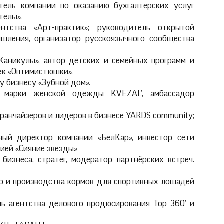
тель компании по оказанию бухгалтерских услуг
гелы».
нтства «Арт-практик»; руководитель открытой
ления, организатор русскоязычного сообщества
аникулы», автор детских и семейных программ и
ек «Оптимистюшки».
у бизнесу «Зубной дом».
й марки женской одежды KVEZAL’, амбассадор
ранчайзеров и лидеров в бизнесе YARDS community;
ный директор компании «БелКар», инвестор сети
цией «Сияние звезды»
бизнеса, стратег, модератор партнёрских встреч.
ro и производства кормов для спортивных лошадей
ь агентства делового продюсирования Top 360’ и