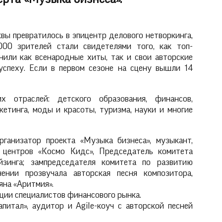
ы превратилось в эпицентр делового нетворкинга,
00 зрителей стали свидетелями того, как топ-
или как всенародные хиты, так и свои авторские
 успеху. Если в первом сезоне на сцену вышли 14
 отраслей: детского образования, финансов,
кетинга, моды и красоты, туризма, науки и многие
ганизатор проекта «Музыка бизнеса», музыкант,
 центров «Космо Кидс», Председатель комитета
йзинга; зампредседателя комитета по развитию
ении прозвучала авторская песня композитора,
яна «Аритмия».
ации специалистов финансового рынка.
питал», аудитор и Agile-коуч с авторской песней