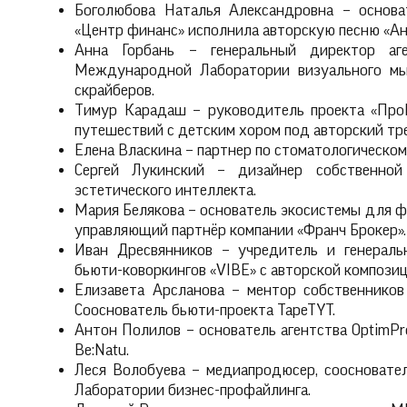
Боголюбова Наталья Александровна – основа
«Центр финанс» исполнила авторскую песню «Ан
Анна Горбань – генеральный директор аге
Международной Лаборатории визуального мыш
скрайберов.
Тимур Карадаш – руководитель проекта «ПроК
путешествий с детским хором под авторский тр
Елена Власкина – партнер по стоматологическом
Сергей Лукинский – дизайнер собственно
эстетического интеллекта.
Мария Белякова – основатель экосистемы для ф
управляющий партнёр компании «Франч Брокер».
Иван Дресвянников – учредитель и генераль
бьюти-коворкингов «VIBE» с авторской компози
Елизавета Арсланова – ментор собственников 
Сооснователь бьюти-проекта TapeTYT.
Антон Полилов – основатель агентства OptimP
Be:Natu.
Леся Волобуева – медиапродюсер, соосновател
Лаборатории бизнес-профайлинга.