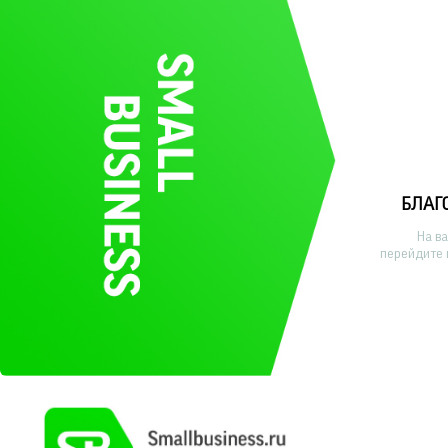
БЛАГ
На в
перейдите 