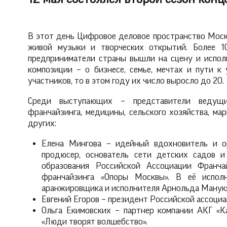
В этот день Цифровое деловое пространство Москв
живой музыки и творческих открытий. Более 10
предприниматели страны вышли на сцену и исполн
композиции – о бизнесе, семье, мечтах и пути к
участников, то в этом году их число выросло до 20.
Среди выступающих – представители ведущих
франчайзинга, медицины, сельского хозяйства, мар
других:
Елена Мингова – идейный вдохновитель и ор
продюсер, основатель сети детских садов и
образования Российской Ассоциации Франча
франчайзинга «Опоры Москвы». В её исполн
аранжировщика и исполнителя Арнольда Манук
Евгений Егоров – президент Российской ассоци
Ольга Екимовских – партнер компании АКГ «Ка
«Люди творят волшебство».