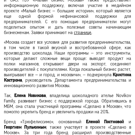
и ОАЭ. ГБУ «Малый бизнес Москвы» также предоставляет
информационную поддержку, включая участие в медийном
проекте «Малый бизнес — большие истории», который является
еще одной формой нефинансовой поддержки для
предпринимателей. С его помощью предприниматели могут
поделиться опытом и дать полезные советы начинающим
бизнесменам. Заявки принимают на
странице
.
«Москва создает все условия для развития предпринимательства,
в том числе в такой вкусной и востребованной сфере, как
производство шоколада. Наши программы — это инструменты,
которые делают сложные вещи проще: выводят продукт на
полки магазинов, открывают двери на экспорт, соединяют
производителей с покупателями. Когда локальный бизнес растет,
выигрывают все — и город, и москвичи», — подчеркнула
Кристина
Кострома
, руководитель Департамента предпринимательства и
инновационного развития Москвы.
Так,
Елена Новикова
, владелица шоколадного ателье Novikov
Family, развивает бизнес с поддержкой города. Обратившись в
МБМ, она стала участницей программы «Сделано в Москве», что
помогло укрепить бренд и увеличить продажи на 20%.
Бренд «Трюфелиссимо», основанный
Еленой Постновой
и
Георгием Пулькиным
, также участвует в проекте «Сделано в
Москве». За три года бренд расширил производственные