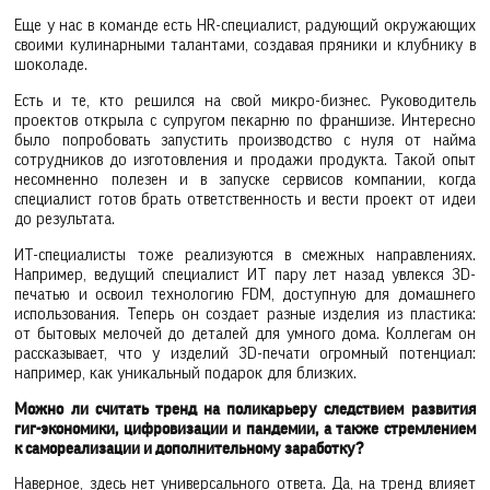
Еще у нас в команде есть HR-специалист, радующий окружающих
своими кулинарными талантами, создавая пряники и клубнику в
шоколаде.
Есть и те, кто решился на свой микро-бизнес. Руководитель
проектов открыла с супругом пекарню по франшизе. Интересно
было попробовать запустить производство с нуля от найма
сотрудников до изготовления и продажи продукта. Такой опыт
несомненно полезен и в запуске сервисов компании, когда
специалист готов брать ответственность и вести проект от идеи
до результата.
ИТ-специалисты тоже реализуются в смежных направлениях.
Например, ведущий специалист ИТ пару лет назад увлекся 3D-
печатью и освоил технологию FDM, доступную для домашнего
использования. Теперь он создает разные изделия из пластика:
от бытовых мелочей до деталей для умного дома. Коллегам он
рассказывает, что у изделий 3D-печати огромный потенциал:
например, как уникальный подарок для близких.
Можно ли считать тренд на поликарьеру следствием развития
гиг-экономики, цифровизации и пандемии, а также стремлением
к самореализации и дополнительному заработку?
Наверное, здесь нет универсального ответа. Да, на тренд влияет