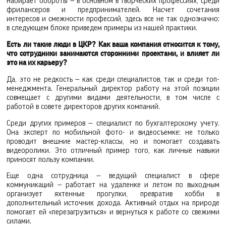
набирает обороты — в основном в творческих профессиях, среди
фрилансеров и предпринимателей. Насчет сочетания
интересов и смежности профессий, здесь все не так однозначно:
в следующем блоке приведем примеры из нашей практики.
Есть ли такие люди в ЦКР? Как ваша компания относится к тому,
что сотрудники занимаются сторонними проектами, и влияет ли
это на их карьеру?
Да, это не редкость — как среди специалистов, так и среди топ-
менеджмента. Генеральный директор работу на этой позиции
совмещает с другими видами деятельности, в том числе с
работой в совете директоров других компаний.
Среди других примеров — специалист по бухгалтерскому учету.
Она эксперт по мобильной фото- и видеосъемке: не только
проводит внешние мастер-классы, но и помогает создавать
видеоролики. Это отличный пример того, как личные навыки
приносят пользу компании.
Еще одна сотрудница — ведущий специалист в сфере
коммуникаций — работает на удаленке и летом по выходным
организует яхтенные прогулки, превратив хобби в
дополнительный источник дохода. Активный отдых на природе
помогает ей «перезагрузиться» и вернуться к работе со свежими
силами.