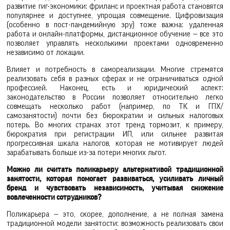
развитие гиг-экономики: фриланс и проектная работа становятся
популярнее и доступнее, упрощая совмещение. Цифровизация
(особенно в пост-пандемийную эру) тоже важна: удаленная
работа и онлайн-платформы, дистанционное обучение — все это
позволяет управлять несколькими проектами одновременно
независимо от локации.
Влияет и потребность в самореализации. Многие стремятся
реализовать себя в разных сферах и не ограничиваться одной
профессией. Наконец, есть и юридический аспект:
законодательство в России позволяет относительно легко
совмещать несколько работ (например, по ТК и ГПХ/
самозанятости) почти без бюрократии и сильных налоговых
потерь. Во многих странах этот тренд тормозит, к примеру,
бюрократия при регистрации ИП, или сильнее развитая
прогрессивная шкала налогов, которая не мотивирует людей
зарабатывать больше из-за потери многих льгот.
Можно ли считать поликарьеру альтернативой традиционной
занятости, которая помогает развиваться, усиливать личный
бренд и чувствовать независимость, учитывая снижение
вовлеченности сотрудников?
Поликарьера — это, скорее, дополнение, а не полная замена
традиционной модели занятости: возможность реализовать свои