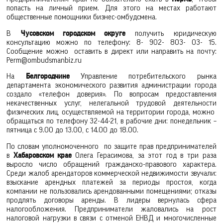
попасть на личный прием. Для этого на местах работают
общественные помощники бизнес-омбудсмена.
В
Чусовском городском округе
получить юридическую
консультацию можно по телефону: 8- 902- 803- 03- 15.
Сообщение можно оставить в директ или направить на почту:
Perm@ombudsmanbiz.ru
На
Белгородчине
Управление потребительского рынка
департамента экономического развития администрации города
создало «телефон доверия». По вопросам предоставления
некачественных услуг, нелегальной трудовой деятельности
физических лиц, осуществляемой на территории города, можно
обращаться по телефону 32-44-21, в рабочие дни: понедельник –
пятница с 9.00 до 13.00, с 14.00 до 18.00.
По словам уполномоченного по защите прав предпринимателей
в
Хабаровском крае
Олега Герасимова, за этот год в три раза
выросло число обращений гражданско-правового характера.
Среди жалоб арендаторов коммерческой недвижимости звучали:
взыскание арендных платежей за периоды простоя, когда
компании не пользовались арендованными помещениями; отказы
продлять договоры аренды. В лидеры вернулась сфера
налогообложения. Предприниматели жаловались на рост
налоговой нагрузки в связи с отменой ЕНВД и многочисленные