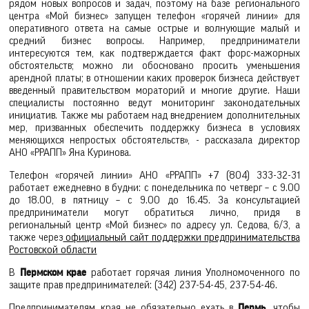
рядом новых вопросов и задач, поэтому на базе регионального
центра «Мой бизнес» запущен телефон «горячей линии» для
оперативного ответа на самые острые и волнующие малый и
средний бизнес вопросы. Например, предприниматели
интересуются тем, как подтверждается факт форс-мажорных
обстоятельств; можно ли обосновано просить уменьшения
арендной платы; в отношении каких проверок бизнеса действует
введенный правительством мораторий и многие другие. Наши
специалисты постоянно ведут мониторинг законодательных
инициатив. Также мы работаем над внедрением дополнительных
мер, призванных обеспечить поддержку бизнеса в условиях
меняющихся непростых обстоятельств», - рассказала директор
АНО «РРАПП» Яна Куринова.
Телефон «горячей линии» АНО «РРАПП» +7 (804) 333-32-31
работает ежедневно в будни: с понедельника по четверг – с 9.00
до 18.00, в пятницу – с 9.00 до 16.45. За консультацией
предприниматели могут обратиться лично, придя в
региональный центр «Мой бизнес» по адресу ул. Седова, 6/3, а
также через
официальный сайт поддержки предпринимательства
Ростовской области
В
Пермском крае
работает горячая линия Уполномоченного по
защите прав предпринимателей: (342) 237-54-45, 237-54-46.
Предпринимателям края не обязательно ехать в
Пермь
, чтобы