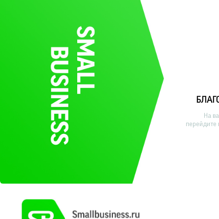
БЛАГ
На в
перейдите 