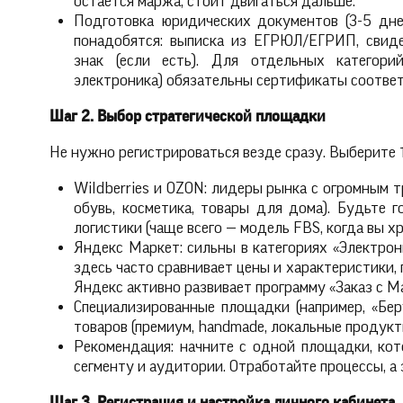
остается маржа, стоит двигаться дальше.
Подготовка юридических документов (3-5 дней
понадобятся: выписка из ЕГРЮЛ/ЕГРИП, свиде
знак (если есть). Для отдельных категори
электроника) обязательны сертификаты соответ
Шаг 2. Выбор стратегической площадки
Не нужно регистрироваться везде сразу. Выберите 1
Wildberries и OZON: лидеры рынка с огромным 
обувь, косметика, товары для дома). Будьте 
логистики (чаще всего — модель FBS, когда вы хр
Яндекс Маркет: сильны в категориях «Электрони
здесь часто сравнивает цены и характеристики,
Яндекс активно развивает программу «Заказ с Ма
Специализированные площадки (например, «Бер
товаров (премиум, handmade, локальные продукт
Рекомендация: начните с одной площадки, кот
сегменту и аудитории. Отработайте процессы, а
Шаг 3. Регистрация и настройка личного кабинета