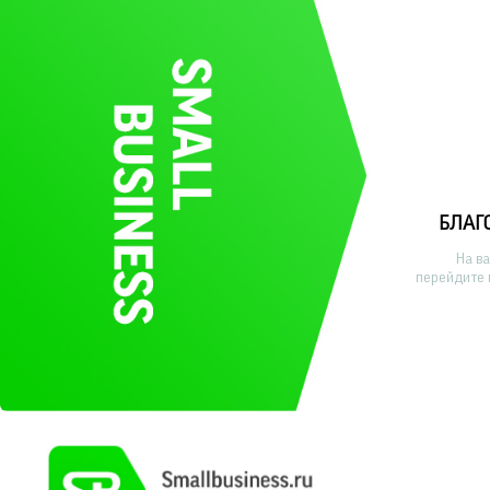
БЛАГ
На в
перейдите 