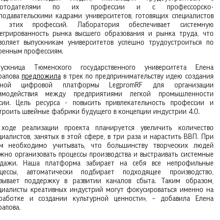
ботодателями по их профессии и с профессорско-
подавательскими кадрами университетов, готовящих специалистов
я этих профессий. Лаборатория обеспечивает системную
егрированность рынка высшего образования и рынка труда, что
воляет выпускникам университетов успешно трудоустроиться по
оенным профессиям.
ускница Тюменского государственного университета Елена
рапова
предложила
в трек по предпринимательству идею создания
иной цифровой платформы LegpromRF для организации
аимодействия между предприятиями легкой промышленности
сии. Цель ресурса - повысить привлекательность профессии и
троить швейные фабрики будущего в концепции индустрии 4.0.
ходе реализации проекта планируется увеличить количество
циалистов, занятых в этой сфере, в три раза и нарастить ВВП. При
м необходимо учитывать, что большинству творческих людей
жно организовать процессы производства и выстраивать системные
дажи. Наша платформа забирает на себя все непрофильные
цессы, автоматически подбирает подходящее производство,
зывает поддержку в развитии каналов сбыта. Таким образом,
циалисты креативных индустрий могут фокусироваться именно на
работке и создании культурной ценности», – добавила Елена
апова.