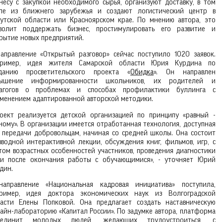
несу с закупкой необходимого сырья, организуют доставку, в том
ле из ближнего зарубежья и создают логистический центр в
утской области или Красноярском крае. По мнению автора, это
волит поддержать бизнес, простимулировать его развитие и
рытие новых предприятий.
аправление «Открытый разговор» сейчас поступило 1020 заявок.
пример, идея жителя Самарской области Юрия Курдина по
данию просветительского проекта «
Обидка
». Он направлен
вышение информированности школьников, их родителей и
дагогов о проблемах и способах профилактики буллинга с
менением адаптированной авторской методики.
оект реализуется детской организацией по принципу «равный -
ному». В организации имеется отработанная технология, доступная
 передачи добровольцам, начиная со средней школы. Она состоит
вводной интерактивной лекции, обсуждения книг, фильмов, игр, с
том возрастных особенностей участников, проведения диагностики
и после окончания работы с обучающимися», - уточняет Юрий
дин.
аправление «Национальная кадровая инициатива» поступила,
ример, идея доктора экономических наук из Волгоградской
асти Елены Попковой. Она предлагает создать наставническую
айн-лабораторию «Капитал России». По задумке автора, платформа
ъединит молодых людей, желающих трудоустроиться, с