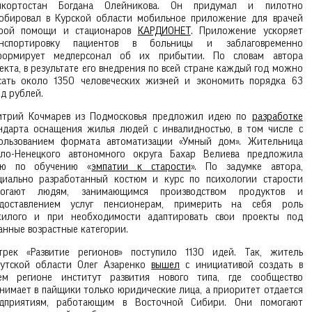
шкортостан Богдана Олейникова. Он придумал и пилотно
обировал в Курской области мобильное приложение для врачей
орой помощи и стационаров
КАРДИОНЕТ
. Приложение ускоряет
анспортировку пациентов в больницы и заблаговременно
формирует медперсонал об их прибытии. По словам автора
екта, в результате его внедрения по всей стране каждый год можно
сать около 1350 человеческих жизней и экономить порядка 63
д рублей.
трий Кочмарев из Подмосковья предложил идею по
разработке
ндарта оснащения жилья людей с инвалидностью, в том числе с
ользованием формата автоматизации «Умный дом». Жительница
ло-Ненецкого автономного округа Бахар Велиева предложила
ею по обучению «
эмпатии к старости
». По задумке автора,
циально разработанный костюм и курс по психологии старости
могают людям, занимающимся производством продуктов и
доставлением услуг пенсионерам, примерить на себя роль
илого и при необходимости адаптировать свои проекты под
анные возрастные категории.
рек «Развитие регионов» поступило 1130 идей. Так, житель
утской области Олег Азаренко
вышел
с инициативой создать в
ем регионе институт развития нового типа, где сообщество
нимает в пайщики только юридические лица, а приоритет отдается
дприятиям, работающим в Восточной Сибири. Они помогают