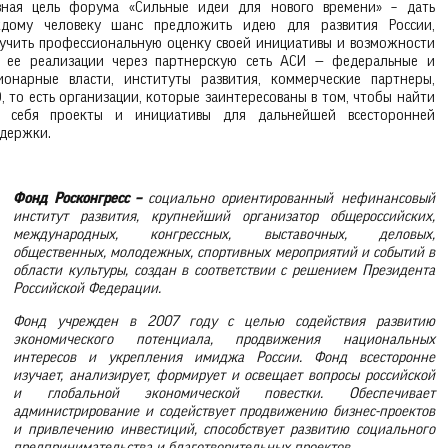
вная цель форума «Сильные идеи для нового времени» – дать
дому человеку шанс предложить идею для развития России,
учить профессиональную оценку своей инициативы и возможности
 ее реализации через партнерскую сеть АСИ — федеральные и
ионарные власти, институты развития, коммерческие партнеры,
, то есть организации, которые заинтересованы в том, чтобы найти
 себя проекты и инициативы для дальнейшей всесторонней
держки.
Фонд Росконгресс –
социально ориентированный нефинансовый
институт развития, крупнейший организатор общероссийских,
международных, конгрессных, выставочных, деловых,
общественных, молодежных, спортивных мероприятий и событий в
области культуры, создан в соответствии с решением Президента
Российской Федерации.
Фонд учрежден в 2007 году с целью содействия развитию
экономического потенциала, продвижения национальных
интересов и укрепления имиджа России. Фонд всесторонне
изучает, анализирует, формирует и освещает вопросы российской
и глобальной экономической повестки. Обеспечивает
администрирование и содействует продвижению бизнес-проектов
и привлечению инвестиций, способствует развитию социального
предпринимательства и благотворительных проектов.