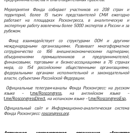
Мероприятия Фонда собирают участников из 208 стран и
территорий, более 15 тысяч представителей СМИ ежегодно
работают на площадках Росконгресса, в аналитическую и
экспертную работу вовлечены более 5000 экспертов в России и за
рубежом.
Фонд взаимодействует со структурами ООН и другими
международными организациями. Развивает многоформатное
сотрудничество
со
166 внешнеэкономическими партнерами,
объединениями промышленников и предпринимателей,
финансовыми, торговыми и бизнес-ассоциациями в 76 странах
мира,
со 154 российскими общественными организациями,
федеральными органами исполнительной и законодательной
власти, субъектами Российской Федерации.
Официальные телеграм-каналы Фонда Росконгресс: на русском
языке –
t.me/Roscongress
, на английском языке –
t.me/RoscongressDirect
, на испанском языке –
t.me/RoscongressEsp
.
Официальный сайт и Информационно-аналитическая
система
Фонда Росконгресс:
roscongress.org
.