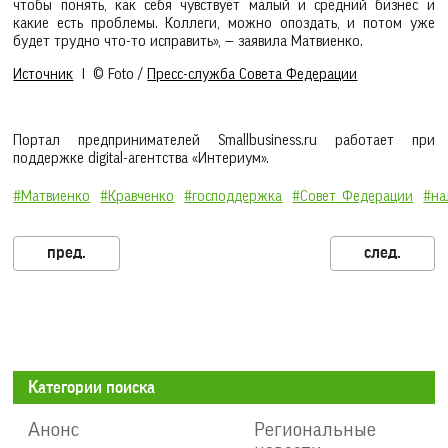
чтобы понять, как себя чувствует малый и средний бизнес и
какие есть проблемы. Коллеги, можно опоздать, и потом уже
будет трудно что-то исправить», — заявила Матвиенко.
Источник
I © Foto /
Пресс-служба Совета Федерации
Портал предпринимателей Smallbusiness.ru работает при
поддержке digital-агентства «Интериум».
#Матвиенко
#Кравченко
#господдержка
#Совет_Федерации
#на
Категории поиска
Анонс
Региональные