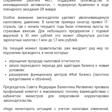
сохранения рабочих мест, поддержки производства и
инновационной активности», — подчеркнул Кравченко в ходе
пленарного заседания 28 января.
Особое внимание законодатели уделяют увеличивающемуся
налоговому давлению. В качестве примера сенатор привел IT-
отрасль, где с начала текущего года были отменены льготы по
страховым взносам. Для небольшого предприятия с годовой
выручкой в 10 млн рублей это может обернуться ростом
зарплатных налогов с 1 млн до 1,7 млн рублей.
На текущий момент правительство уже внедряет ряд мер по
поручению президента, в числе которых:
упрощение процедур налоговой отчетности;
запуск переходного периода для адаптации бизнеса к новым
условиям;
расширение функционала центров «Мой бизнес» (льготное
кредитование и обучение).
Председатель Совета Федерации Валентина Матвиенко призвала
профильный комитет к максимально тесному взаимодействию с
кабинетом министров для оперативной корректировки
законодательства.
«Надо мониторить ситуацию с учетом налоговых изменений,