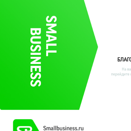
БЛАГ
На в
перейдите 