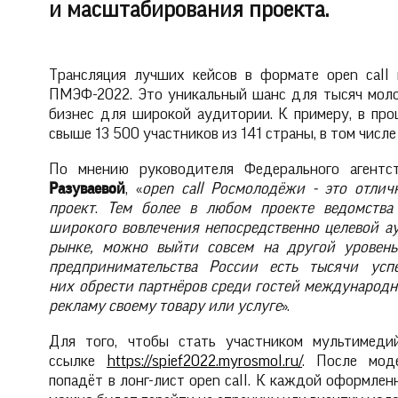
и масштабирования проекта.
Трансляция лучших кейсов в формате оpen call
ПМЭФ-2022. Это уникальный шанс для тысяч моло
бизнес для широкой аудитории. К примеру, в пр
свыше 13 500 участников из 141 страны, в том числ
По мнению руководителя Федерального агент
Разуваевой
, «
о
pen
call
Росмолодёжи
-
это
отличн
проект
.
Тем более в любом проекте ведомства
широкого вовлечения непосредственно целевой а
рынке, можно выйти совсем на другой уровен
предпринимательства России есть тысячи ус
них
обрести партнёров
среди гостей международн
рекламу своему товару или услуге
».
Для того, чтобы стать участником мультимеди
ссылке
https://spief2022.myrosmol.ru/
. После мод
попадёт в лонг-лист оpen call. К каждой оформлен