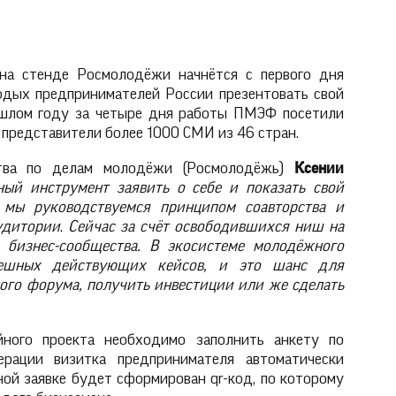
 на стенде Росмолодёжи начнётся с первого дня
дых предпринимателей России презентовать свой
ошлом году за четыре дня работы ПМЭФ посетили
е представители более 1000 СМИ из 46 стран.
ства по делам молодёжи (Росмолодёжь)
Ксении
ый инструмент заявить о себе и показать свой
 мы руководствуемся принципом соавторства и
удитории
.
Сейчас за счёт освободившихся ниш на
ь
бизнес-сообщества
. В экосистеме молодёжного
пешных действующих кейсов, и это шанс для
ого форума, получить инвестиции или же сделать
йного проекта необходимо заполнить анкету по
ерации визитка предпринимателя автоматически
ной заявке будет сформирован qr-код, по которому