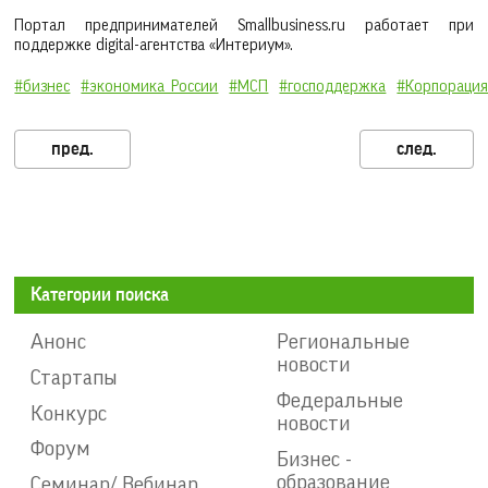
Портал предпринимателей Smallbusiness.ru работает при
поддержке digital-агентства «Интериум».
#бизнес
#экономика_России
#МСП
#господдержка
#Корпораци
Категории поиска
Анонс
Региональные
новости
Стартапы
Федеральные
Конкурс
новости
Форум
Бизнес -
образование
Семинар/ Вебинар