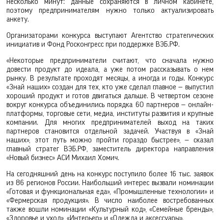
несколько минут: данные сохраняются в личном кабинете,
поэтому предпринимателям нужно только актуализировать
анкету.
Организаторами конкурса выступают Агентство стратегических
инициатив и Фонд Росконгресс при поддержке ВЭБ.РФ.
«Некоторые предприниматели считают, что сначала нужно
довести продукт до идеала, а уже потом рассказывать о нем
рынку. В результате проходят месяцы, а иногда и годы. Конкурс
«Знай наших» создан для тех, кто уже сделал главное — выпустил
хороший продукт и готов двигаться дальше. В четвертом сезоне
вокруг конкурса объединились порядка 60 партнеров — онлайн-
платформы, торговые сети, медиа, институты развития и крупные
компании. Для многих предпринимателей выход на таких
партнеров становится отдельной задачей. Участвуя в «Знай
наших», этот путь можно пройти гораздо быстрее», — сказал
главный стратег ВЭБ.РФ, заместитель директора направления
«Новый бизнес» АСИ Михаил Хомич.
На сегодняшний день на конкурс поступило более 16 тыс. заявок
из 86 регионов России. Наибольший интерес вызвали номинации
«Готовая и функциональная еда», «Промышленные технологии» и
«Фермерская продукция». В число наиболее востребованных
также вошли номинации «Культурный код», «Семейные бренды»,
«Здоровье и уход», «Интерьер» и «Одежда и аксессуары».