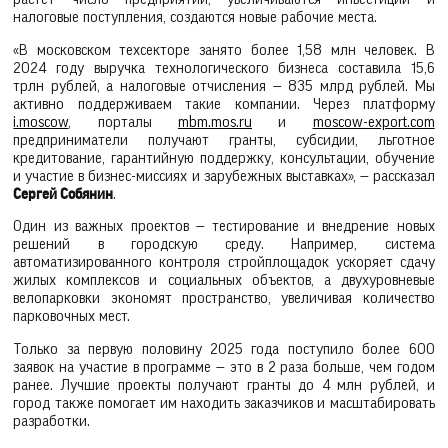
налоговые поступления, создаются новые рабочие места.
«В московском техсекторе занято более 1,58 млн человек. В
2024 году выручка технологического бизнеса составила 15,6
трлн рублей, а налоговые отчисления — 835 млрд рублей. Мы
активно поддерживаем такие компании. Через платформу
i.moscow
, порталы
mbm.mos.ru
и
moscow-export.com
предприниматели получают гранты, субсидии, льготное
кредитование, гарантийную поддержку, консультации, обучение
и участие в бизнес-миссиях и зарубежных выставках», — рассказал
Сергей Собянин
.
Один из важных проектов — тестирование и внедрение новых
решений в городскую среду. Например, система
автоматизированного контроля стройплощадок ускоряет сдачу
жилых комплексов и социальных объектов, а двухуровневые
велопарковки экономят пространство, увеличивая количество
парковочных мест.
Только за первую половину 2025 года поступило более 600
заявок на участие в программе — это в 2 раза больше, чем годом
ранее. Лучшие проекты получают гранты до 4 млн рублей, и
город также помогает им находить заказчиков и масштабировать
разработки.