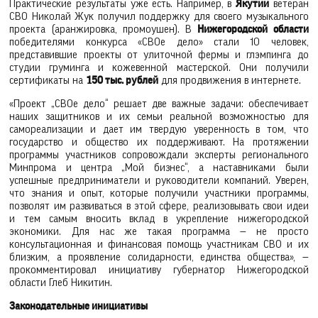
Практические результаты уже есть. Например, в
Якутии
ветеран
СВО Николай Жук получил поддержку для своего музыкального
проекта (аранжировка, промоушен). В
Нижегородской области
победителями конкурса «СВОе дело» стали 10 человек,
представившие проекты от улиточной фермы и глэмпинга до
студии груминга и кожевенной мастерской. Они получили
сертификаты на
150 тыс. рублей
для продвижения в интернете.
«Проект „СВОе дело“ решает две важные задачи: обеспечивает
наших защитников и их семьи реальной возможностью для
самореализации и дает им твердую уверенность в том, что
государство и общество их поддерживают. На протяжении
программы участников сопровождали эксперты регионального
Минпрома и центра „Мой бизнес“, а наставниками были
успешные предприниматели и руководители компаний. Уверен,
что знания и опыт, которые получили участники программы,
позволят им развиваться в этой сфере, реализовывать свои идеи
и тем самым вносить вклад в укрепление нижегородской
экономики. Для нас же такая программа — не просто
консультационная и финансовая помощь участникам СВО и их
близким, а проявление солидарности, единства общества», —
прокомментировал инициативу губернатор Нижегородской
области Глеб Никитин.
Законодательные инициативы