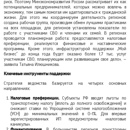
риск. Поэтому Минэкономразвития России рассматривает их как
потенциальных предпринимателей, которых можно вовлечь в
экономику, тем самым помогая им адаптироваться к гражданской
жизни. Для этого мы координируем деятельность регионов:
создана рабочая группа, производим обмен лучшими практиками
на всех площадках, для регионов установлены показатели по
работе с участниками СВО и членами их семей. В регионах
проводится планомерная работа: предоставляются налоговые
преференции, реализуются финансовые и наставнические
программы. Кроме этого, инфраструктурой поддержки „Мой
бизнес“ до конца года будет оказано более 1,7 тыс. услуг
участникам СВО, планирующим или развивающим свое дело», —
заявила Татьяна Илюшникова.
Ключевые инструменты поддержки
Стратегия ведомства базируется на четырех основных
направлениях:
Налоговые преференции.
Субъекты РФ вводят льготы по
транспортному налогу (вплоть до полного освобождения) и
снижают ставки по Упрощенной системе налогообложения
(УСН) до минимальных значений в 0–1%. Для впервые
зарегистрированных ИП предусмотрены «налоговые
каникулы».
Финансирование.
В большинстве регионов донастроены