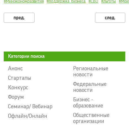
#Минэкономразвития
#поддержка_бизнеса
#СВО
#льготы
#Мой
Категории поиска
Анонс
Региональные
новости
Стартапы
Федеральные
Конкурс
новости
Форум
Бизнес -
образование
Семинар/ Вебинар
Общественные
Офлайн/Онлайн
организации