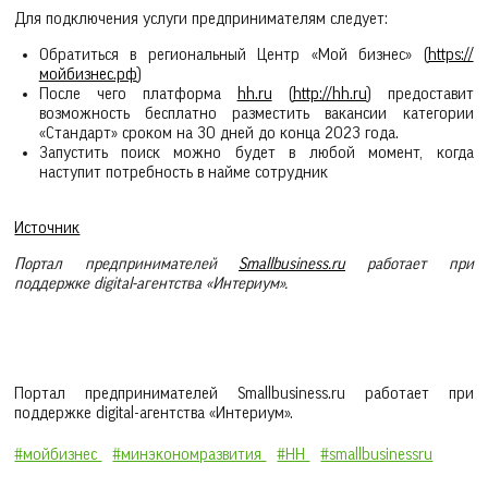
Для подключения услуги предпринимателям следует:
Обратиться в региональный Центр «Мой бизнес» (
https://
мойбизнес.рф
)
После чего платформа
hh.ru
(
http://hh.ru
) предоставит
возможность бесплатно разместить вакансии категории
«Стандарт» сроком на 30 дней до конца 2023 года.
Запустить поиск можно будет в любой момент, когда
наступит потребность в найме сотрудник
Источник
Портал предпринимателей
Smallbusiness.ru
работает при
поддержке digital-агентства «Интериум».
Портал предпринимателей Smallbusiness.ru работает при
поддержке digital-агентства «Интериум».
#мойбизнес
#минэкономразвития
#HH
#smallbusinessru