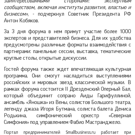
заинтересованными сторонами: экспертным
сообществом, включая институты развития, властью и
бизнесом»
, - подчеркнул Советник Президента РФ
Антон Кобяков.
За 3 дня форума в нем примут участие более 1000
экспертов и представителей бизнеса. Для их удобства
предусмотрены различные форматы взаимодействия с
партнерами: панельные сессии, выставка, тематические
круглые столы, открытые дискуссии.
Гостей форума также ждет впечатляющая культурная
программа. Они смогут насладиться выступлениями
российских и мировых звезд классической музыки. В
рамках форума состоится II Дрезденский Оперный Бал,
который объединит сопрано Аиды Гарифуллиной,
ансамбль «Яношка» из Вены, солистов Большого театра,
легенду джаза Игоря Бутмана, солиста балета Дениса
Родькина, симфонический оркестр «Северная
Симфония» под управлением Фабио Мастранджело.
Портал предпринимателей Smallbusiness.ru работает при