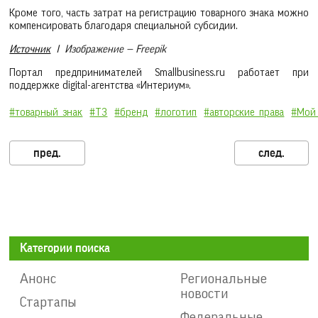
Кроме того, часть затрат на регистрацию товарного знака можно
компенсировать благодаря специальной субсидии.
Источник
I Изображение — Freepik
Портал предпринимателей Smallbusiness.ru работает при
поддержке digital-агентства «Интериум».
#товарный_знак
#ТЗ
#бренд
#логотип
#авторские_права
#Мой
Категории поиска
Анонс
Региональные
новости
Стартапы
Федеральные