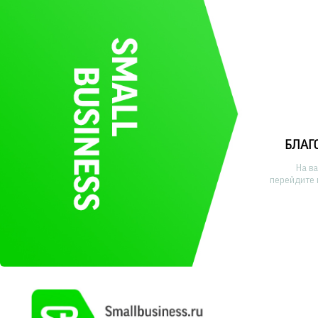
БЛАГ
На в
перейдите 