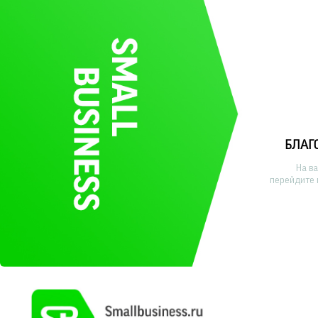
БЛАГ
На в
перейдите 