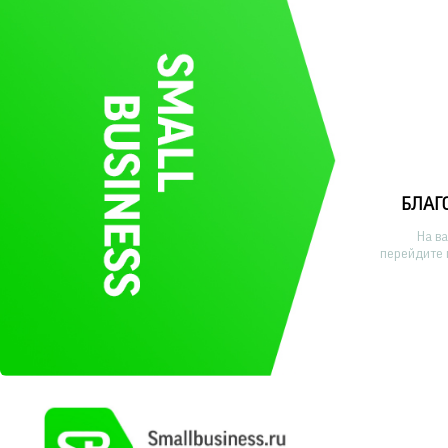
БЛАГ
На в
перейдите 