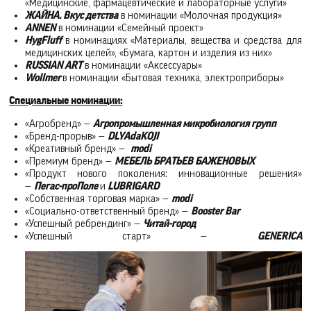
«Медицинские, фармацевтические и лабораторные услуги»
ЖАЙНА. Вкус детства
в номинации «Молочная продукция»
ANNEN
в номинации «Семейный проект»
HygFluff
в номинациях «Материалы, вещества и средства для
медицинских целей», «Бумага, картон и изделия из них»
RUSSIAN ART
в номинации «Аксессуары»
Wollmer
в номинации «Бытовая техника, электроприборы»
Специальные номинации:
«Агробренд» —
Агропромышленная микробиология групп
«Бренд-прорыв» —
DLYAdaKOJI
«Креативный бренд» —
modi
«Премиум бренд» —
МЕБЕЛЬ БРАТЬЕВ БАЖЕНОВЫХ
«Продукт нового поколения: инновационные решения»
—
Пегас-проПоле
и
LUBRIGARD
«Собственная торговая марка» —
modi
«Социально-ответственный бренд» —
Booster Bar
«Успешный ребрендинг» —
Читай-город
«Успешный старт» —
GENERICA