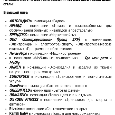
стали:
В высшей лиге:
АВТОРАДИО
в номинации «Радио»
АРМЕД
в номинации «Товары и приспособления для
обслуживания больных, инвалидов и престарелых»
БРЕНДОСС
в номинации «Маркетплейсы»
ООО «Электрорешения» (бренд EKF)
в номинациях
«Электрокары и электротранспорт», «Электротехнические
изделия», «Программное обеспечение»
Пегас-Агро
в номинации «Машиностроение»
в номинации «Мобильные приложения» —
Где мои дети
и
MyGig
ANNEN
в номинации «Эко-изделия и изделия из тканей
натурального происхождения»
EUROTRUCK
в номинации «Транспортные и логистические
услуги»
GranFest
в номинации «Сантехнические товары»
GREENFIELD
в номинации «Бытовая химия»
ORMATEK
в номинации «Товары для сна и отдыха»
OXYGEN FITNESS
в номинации «Тренажеры для спорта и
фитнеса»
Rivelato
в номинации «Сантехнические товары»
Ramili baby
в номинации «Товары для новорожденных»