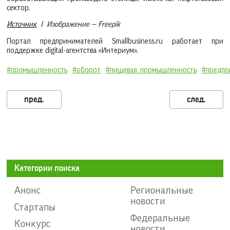
сектор.
Источник
I Изображение — Freepik
Портал предпринимателей Smallbusiness.ru работает при
поддержке digital-агентства «Интериум».
#промышленность
#оборот
#пищевая_промышленность
#предпр
Категории поиска
Анонс
Региональные
новости
Стартапы
Федеральные
Конкурс
новости