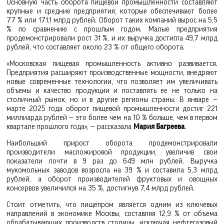
Основную часть оборота пищевой промышленности составляют
крупные и средние предприятия, которые обеспечивают более
77 % или 171,1 млрд рублей. Оборот таких компаний вырос на 5,5
% по сравнению с прошлым годом. Малые предприятия
продемонстрировали рост 31 %, и их выручка достигла 49,7 млрд
рублей, что составляет около 23 % от общего оборота.
«Московская пищевая промышленность активно развивается.
Предприятия расширяют производственные мощности, внедряют
новые современные технологии, что позволяет им увеличивать
объемы и качество продукции и поставлять ее не только на
столичный рынок, но и в другие регионы страны. В январе —
марте 2025 года оборот пищевой промышленности достиг 221
миллиарда рублей — это более чем на 10 % больше, чем в первом
квартале прошлого года», — рассказала
Мария Багреева
.
Наибольший прирост оборота продемонстрировали
производители масложировой продукции, увеличив свои
показатели почти в 9 раз до 649 млн рублей. Выручка
мукомольных заводов возросла на 39 % и составила 5,3 млрд
рублей, а оборот производителей фруктовых и овощных
консервов увеличился на 35 %, достигнув 7,4 млрд рублей.
Стоит отметить, что пищепром является одним из ключевых
направлений в экономике Москвы, составляя 12,9 % от объема
обрабатывающих производств столицы, исключая нефтегазовый