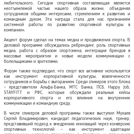
любительского. Сегодня спортивная составляющая является
неотъемлемой частью нашего образа жизни, объединяя
сотрудников общими интересами, стремлением к развитию и
командным духом. Эта награда стала для нас признанием
системной работы по развитию спортивной культуры в
компании».
Акцент форум сделал на темах медиа и продвижения спорта. В
деловой программе обсуждались ребрендинг, роль спортивных
медиа, работа с образом спортсмена, интеграция брендов в
массовые мероприятия и новые модели коммуникации с
болельщиками и зрителями.
Форум также подтвердил, что спорт все активнее используется
как инструмент корпоративной культуры, вовлеченности
сотрудников и борьбы с выгоранием. Среди спикеров этого блока
– представители Альфа-Банка, МТС Банка, ПСБ, Happy Job,
STAYFITT и РФС, которые обсуждали реальные кейсы
корпоративного спорта и его влияние на внутренние
коммуникации и командную среду.
В числе спикеров деловой программы также выступил Мухаев
Сергей Владимирович, кандидат педагогических наук, тренер,
представивший подход к внедрению инноваций через конверсию
спортивных технологий – как инструмент адаптации