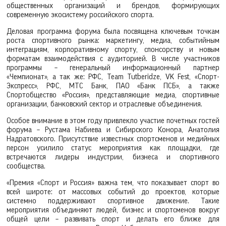
общественных организаций и брендов, формирующих
современную экосистему российского спорта.
Деловая программа форума была посвящена ключевым точкам
роста спортивного рынка: маркетингу, медиа, событийным
интеграциям, корпоративному спорту, спонсорству и новым
форматам взаимодействия с аудиторией. В числе участников
программы – генеральный информационный партнер
«Чемпионат», а так же: РФС, Team Tutberidze, VK Fest, «Спорт-
Экспресс», РФС, МТС Банк, ПАО «Банк ПСБ», а также
Спортобщество «Россия», представляющие медиа, спортивные
организации, банковский сектор и отраслевые объединения.
Особое внимание в этом году привлекло участие почетных гостей
форума – Рустама Набиева и Сибирского Конора, Анатолия
Надратовского. Присутствие известных спортсменов и медийных
персон усилило статус мероприятия как площадки, где
встречаются лидеры индустрии, бизнеса и спортивного
сообщества.
«Премия «Спорт и Россия» важна тем, что показывает спорт во
всей широте: от массовых событий до проектов, которые
системно поддерживают спортивное движение. Такие
мероприятия объединяют людей, бизнес и спортсменов вокруг
общей цели – развивать спорт и делать его ближе для