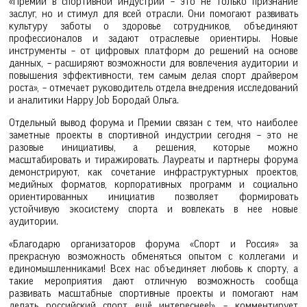
«Премии в спортивной индустрии – это не только признание
заслуг, но и стимул для всей отрасли. Они помогают развивать
культуру заботы о здоровье сотрудников, объединяют
профессионалов и задают отраслевые ориентиры. Новые
инструменты – от цифровых платформ до решений на основе
данных, – расширяют возможности для вовлечения аудитории и
повышения эффективности, тем самым делая спорт драйвером
роста», – отмечает руководитель отдела внедрения исследований
и аналитики Happy Job Бородай Ольга.
Отдельный вывод форума и Премии связан с тем, что наиболее
заметные проекты в спортивной индустрии сегодня – это не
разовые инициативы, а решения, которые можно
масштабировать и тиражировать. Лауреаты и партнеры форума
демонстрируют, как сочетание инфраструктурных проектов,
медийных форматов, корпоративных программ и социально
ориентированных инициатив позволяет формировать
устойчивую экосистему спорта и вовлекать в нее новые
аудитории.
«Благодарю организаторов форума «Спорт и Россия» за
прекрасную возможность обменяться опытом с коллегами и
единомышленниками! Всех нас объединяет любовь к спорту, а
такие мероприятия дают отличную возможность сообща
развивать масштабные спортивные проекты и помогают нам
делать российский спорт ещё интереснее!», – комментирует