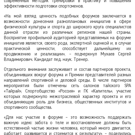
современных методик тренировки в практику и повышения
эффективности подготовки спортсменов.
«На мой взгляд ценность подобных форумов заключается в
возможности донесения разноплановых инициатив в сфере
физической культуры и спорта до широкого круга специалистов
данной отрасли из различных регионов нашей страны.
Восприятие профильной аудиторией представляемых на форуме
инициатив является, своего рода, экспертной оценкой и, в случае
практической ценности, способствует дальнейшему их
продвижению и реализации», – подчеркнул Мухаев Сергей
Владимирович. Кандидат пед. наук. Тренер.
Отдельного внимания заслуживает и состав партнеров проекта,
объединивших вокруг форума и Премии представителей разных
направлений спортивной и деловой среды. В числе партнеров
мероприятия были отмечены сеть салонов тайского SPA
«Тайрай», Спортобщество «Россия» и ГК «Капитель», участие
которых подчеркнуло межотраслевой характер проекта и его
объединяющую роль для бизнеса, общественных институтов и
спортивного сообщества.
«Для нас участие в форуме – это возможность поддержать
важную идею: забота о теле и восстановление должны быть
естественной частью жизни человека, который много двигается,
работает, развивается и стремится к результату», – поделились