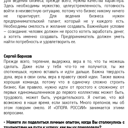
Для ведения бизнеса, прежде всего, нужны качества характера.
Здесь необходимы мужество, целеустремленность, готовность
войти в неизвестную ситуацию, потому что бизнес никому ничего
не гарантирует. Для ведения бизнеса нужен
предпринимательский талант, который не у каждого есть.
Необходимы смелость и желание создавать. Важнейшее условие
— созидание: человек должен не просто хотеть заработать денег,
а хотеть именно создавать. Предприниматель должен уметь
найти потребность и удовлетворить ее.
Сергей Борисов
Прежде всего, терпение, выдержка, вера в то, что ты можешь
сделать. Даже если у тебя что-то не получится, ты же
споткнешься, нужно вставать и идти дальше. Важна твердость
духа, вера в свои силы, вера в правоту своей идеи. Также важна
хорошая команда, потому что в одиночку сложно строить
бизнес. Как правило, нужно идти от простого к сложному: от
первых единомышленников до первого коллектива: может быть,
трудового, может быть, учредительского. Я считаю, что всё
возможно в наше время, если захотеть. Много препонов, мы об
этом говорим смело. И «ОПОРА РОССИИ» занимается этими
вопросами.
- Можете ли поделиться личным опытом, когда Вы столкнулись с
трудностями на пути к успеху, как вы их преодолели?