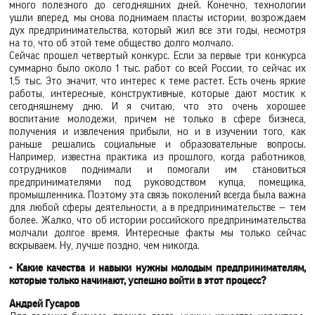
много полезного до сегодняшних дней. Конечно, технологии
ушли вперед, мы снова поднимаем пласты истории, возрождаем
дух предпринимательства, который жил все эти годы, несмотря
на то, что об этой теме общество долго молчало.
Сейчас прошел четвертый конкурс. Если за первые три конкурса
суммарно было около 1 тыс. работ со всей России, то сейчас их
1,5 тыс. Это значит, что интерес к теме растет. Есть очень яркие
работы, интересные, конструктивные, которые дают мостик к
сегодняшнему дню. И я считаю, что это очень хорошее
воспитание молодежи, причем не только в сфере бизнеса,
получения и извлечения прибыли, но и в изучении того, как
раньше решались социальные и образовательные вопросы.
Например, известна практика из прошлого, когда работников,
сотрудников поднимали и помогали им становиться
предпринимателями под руководством купца, помещика,
промышленника. Поэтому эта связь поколений всегда была важна
для любой сферы деятельности, а в предпринимательстве — тем
более. Жалко, что об истории российского предпринимательства
молчали долгое время. Интересные факты мы только сейчас
вскрываем. Ну, лучше поздно, чем никогда.
- Какие качества и навыки нужны молодым предпринимателям,
которые только начинают, успешно войти в этот процесс?
Андрей Гусаров